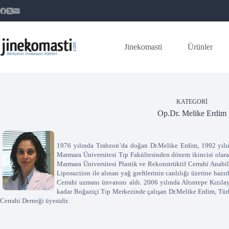
Skip
to
content
Jinekomasti
Ürünler
KATEGORI
Op.Dr. Melike Erdim
1976 yılında Trabzon’da doğan Dr.Melike Erdim, 1992 yılında
Marmara Üniversitesi Tıp Fakültesinden dönem ikincisi olara
Marmara Üniversitesi Plastik ve Rekonstrüktif Cerrahi Anabil
Liposuction ile alınan yağ greftlerinin canlılığı üzerine hazır
Cerrahi uzmanı ünvanını aldı. 2006 yılında Altıntepe Kızıl
kadar Boğaziçi Tıp Merkezinde çalışan Dr.Melike Erdim, Türk 
Cerrahi Derneği üyesidir.