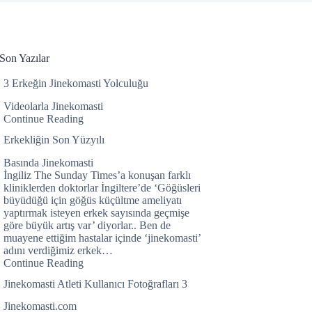
Son Yazılar
3 Erkeğin Jinekomasti Yolculuğu
Videolarla Jinekomasti
Continue Reading
Erkekliğin Son Yüzyılı
Basında Jinekomasti
İngiliz The Sunday Times’a konuşan farklı
kliniklerden doktorlar İngiltere’de ‘Göğüsleri
büyüdüğü için göğüs küçültme ameliyatı
yaptırmak isteyen erkek sayısında geçmişe
göre büyük artış var’ diyorlar.. Ben de
muayene ettiğim hastalar içinde ‘jinekomasti’
adını verdiğimiz erkek…
Continue Reading
Jinekomasti Atleti Kullanıcı Fotoğrafları 3
Jinekomasti.com