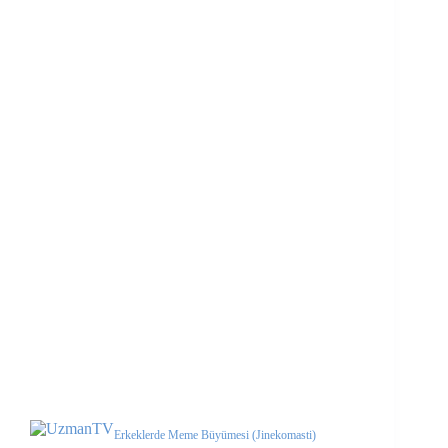
Erkeklerde Meme Büyümesi (Jinekomasti)