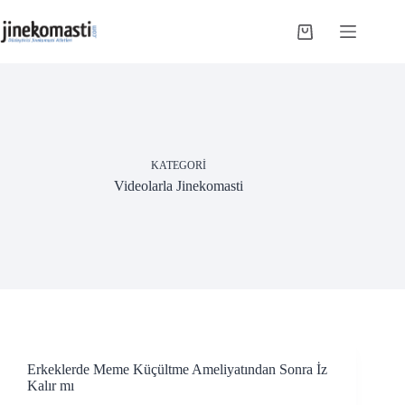
Skip
to
Shopping
content
cart
KATEGORI
Videolarla Jinekomasti
Erkeklerde Meme Küçültme Ameliyatından Sonra İz
Kalır mı