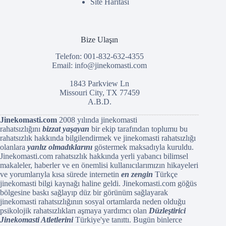
Site Haritası
Bize Ulaşın
Telefon: 001-832-632-4355
Email:
info@jinekomasti.com
1843 Parkview Ln
Missouri City, TX 77459
A.B.D.
Jinekomasti.com
2008 yılında jinekomasti
rahatsızlığını
bizzat yaşayan
bir ekip tarafından toplumu bu
rahatsızlık hakkında bilgilendirmek ve jinekomasti rahatsızlığı
olanlara
yanlız olmadıklarını
göstermek maksadıyla kuruldu.
Jinekomasti.com rahatsızlık hakkında yerli yabancı bilimsel
makaleler, haberler ve en önemlisi kullanıcılarımızın hikayeleri
ve yorumlarıyla kısa sürede internetin
en zengin
Türkçe
jinekomasti bilgi kaynağı haline geldi. Jinekomasti.com göğüs
bölgesine baskı sağlayıp düz bir görünüm sağlayarak
jinekomasti rahatsızlığının sosyal ortamlarda neden olduğu
psikolojik rahatsızlıkları aşmaya yardımcı olan
Düzleştirici
Jinekomasti Atletlerini
Türkiye'ye tanıttı. Bugün binlerce