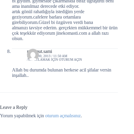
bi giydim. giymeside çıkarmasıda biraz uğraştırdı beni
ama inanılmaz derecede etki ediyor.
artık gönül rahatlığıyla istediğim yerde
geziyorum.cafelere barlara ortamlara
girebiliyorum.Güzel bi özgüven verdi bana
almanızı tavsiye ederim. gerçekten mükkemmel bir ürün
çok teşekkür ediyorum jinekomasti.com a allah razı
olsun.
mahmut.sami
NISAN 30, 2013 / 11:50 AM
YANITLAMAK IÇIN OTURUM AÇIN
Allah bu durumda bulunan herkese acil şifalar versin
inşallah..
Leave a Reply
Yorum yapabilmek için
oturum açmalısınız
.