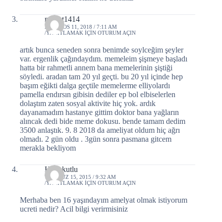
mithat1414
AĞUSTOS 11, 2018 / 7:11 AM
YANITLAMAK IÇIN OTURUM AÇIN
artık bunca seneden sonra benimde soylceğim şeyler
var. ergenlik çağındaydım. memeleim şişmeye başladı
hatta bir rahmetli annem bana memelerinin şiştiği
söyledi. aradan tam 20 yıl geçti. bu 20 yıl içinde hep
başım eğikti dalga geçtile memelerme elliyolardı
pamella endırsın gibisin dediler ep bol elbiselerlen
dolaştım zaten sosyal aktivite hiç yok. ardık
dayanamadım hastanye gittim doktor bana yağların
alıncak dedi bide meme dokusu. bende tamam dedim
3500 anlaştık. 9. 8 2018 da ameliyat oldum hiç ağrı
olmadı. 2 gün oldu . 3gün sonra pasmana gitcem
merakla bekliyom
Halil kutlu
TEMMUZ 15, 2015 / 9:32 AM
YANITLAMAK IÇIN OTURUM AÇIN
Merhaba ben 16 yaşındayım amelyat olmak istiyorum
ucreti nedir? Acil bilgi verirmisiniz