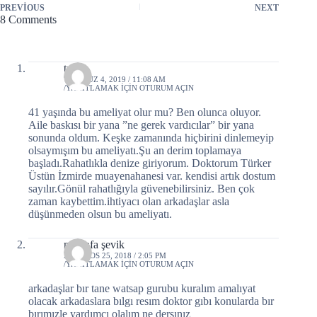
PREVIOUS
NEXT
8 Comments
trn
TEMMUZ 4, 2019 / 11:08 AM
YANITLAMAK IÇIN OTURUM AÇIN
41 yaşında bu ameliyat olur mu? Ben olunca oluyor.
Aile baskısı bir yana ”ne gerek vardıcılar” bir yana
sonunda oldum. Keşke zamanında hiçbirini dinlemeyip
olsaymışım bu ameliyatı.Şu an derim toplamaya
başladı.Rahatlıkla denize giriyorum. Doktorum Türker
Üstün İzmirde muayenahanesi var. kendisi artık dostum
sayılır.Gönül rahatlığıyla güvenebilirsiniz. Ben çok
zaman kaybettim.ihtiyacı olan arkadaşlar asla
düşünmeden olsun bu ameliyatı.
mustafa şevik
AĞUSTOS 25, 2018 / 2:05 PM
YANITLAMAK IÇIN OTURUM AÇIN
arkadaşlar bır tane watsap gurubu kuralım amalıyat
olacak arkadaslara bılgı resım doktor gıbı konularda bır
bırımızle yardımcı olalım ne dersınız