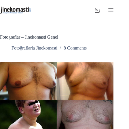
Skip
to
Shopping
content
cart
Fotograflar – Jinekomasti Genel
Fotoğraflarla Jinekomasti
8 Comments