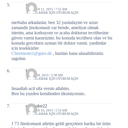
semin
HAZIRAN 11, 2015 / 7:52 AM
YANITLAMAK IÇIN OTURUM AÇIN
merhaba arkadaslar, ben 32 yasindayim ve uzun
zamandir jinokomasti var bende, ameliyat olmak
isterim, ama korkuyom ve acaba doktorun tecrübesine
güven varmi kararsizim. bu konuda tecrübesi olan ve bu
konuda gercekten uzman bir doktor varmi. yardimlar
icin tesekkürler
Cheernesto1@gmx.de
, burdan bana ulasabilirsiniz.
sagolun
hayat
MAYIS 28, 2015 / 5:38 AM
YANITLAMAK IÇIN OTURUM AÇIN
Insaallah acil sifa versin allahim.
Ben bu yuzden kendimden tiksiniyorum..
emarador22
HAZIRAN 16, 2014 / 2:52 AM
YANITLAMAK IÇIN OTURUM AÇIN
J 73 Jinekomasti atletim geldi gerçekten harika bir ürün