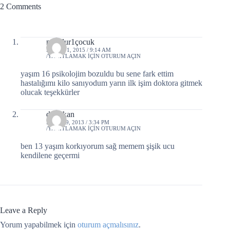
2 Comments
mağdur1çocuk
EYLÜL 1, 2015 / 9:14 AM
YANITLAMAK IÇIN OTURUM AÇIN
yaşım 16 psikolojim bozuldu bu sene fark ettim
hastalığımı kilo sanıyodum yarın ilk işim doktora gitmek
olucak teşekkürler
doğukan
EKIM 19, 2013 / 3:34 PM
YANITLAMAK IÇIN OTURUM AÇIN
ben 13 yaşım korkıyorum sağ memem şişik ucu
kendilene geçermi
Leave a Reply
Yorum yapabilmek için
oturum açmalısınız
.