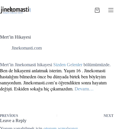
Skip
to
Shopping
content
cart
Mert’in Hikayesi
Jinekomasti.com
Mert’in Jinekomasti hikayesi
Sizden Gelenler
bölümümüzde.
Ben de hikayemi anlatmak isterim. Yaşım 16 . Jinekomasti
hastalığını bilmeden önce bu dünyada birtek ben böyleyim
sanıyordum. Jinekomasti.com’u öğrendikten sonra hayatım
değişti. Eskiden sokağa hiç çıkamazdım.
Devamı…
PREVIOUS
NEXT
Leave a Reply
Yorum yapabilmek için
oturum açmalısınız
.