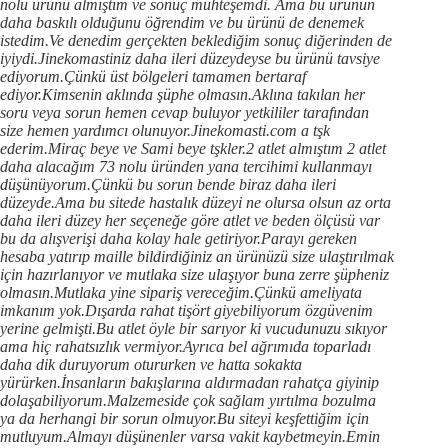
nolu ürünü almıştım ve sonuç muhteşemdi. Ama bu ürünün
daha baskılı olduğunu öğrendim ve bu ürünü de denemek
istedim.Ve denedim gerçekten beklediğim sonuç diğerinden de
iyiydi.Jinekomastiniz daha ileri düzeydeyse bu ürünü tavsiye
ediyorum.Çünkü üst bölgeleri tamamen bertaraf
ediyor.Kimsenin aklında şüphe olmasın.Aklına takılan her
soru veya sorun hemen cevap buluyor yetkililer tarafından
size hemen yardımcı olunuyor.Jinekomasti.com a tşk
ederim.Miraç beye ve Sami beye tşkler.2 atlet almıştım 2 atlet
daha alacağım 73 nolu üründen yana tercihimi kullanmayı
düşünüyorum.Çünkü bu sorun bende biraz daha ileri
düzeyde.Ama bu sitede hastalık düzeyi ne olursa olsun az orta
daha ileri düzey her seçeneğe göre atlet ve beden ölçüsü var
bu da alışverişi daha kolay hale getiriyor.Parayı gereken
hesaba yatırıp maille bildirdiğiniz an ürünüzü size ulaştırılmak
için hazırlanıyor ve mutlaka size ulaşıyor buna zerre şüpheniz
olmasın.Mutlaka yine sipariş vereceğim.Çünkü ameliyata
imkanım yok.Dışarda rahat tişört giyebiliyorum özgüvenim
yerine gelmişti.Bu atlet öyle bir sarıyor ki vucudunuzu sıkıyor
ama hiç rahatsızlık vermiyor.Ayrıca bel ağrımıda toparladı
daha dik duruyorum otururken ve hatta sokakta
yürürken.İnsanların bakışlarına aldırmadan rahatça giyinip
dolaşabiliyorum.Malzemeside çok sağlam yırtılma bozulma
ya da herhangi bir sorun olmuyor.Bu siteyi keşfettiğim için
mutluyum.Almayı düşünenler varsa vakit kaybetmeyin.Emin