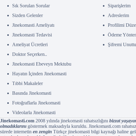
Sık Sorulan Sorular
Siparişlerim
Sizden Gelenler
Adreslerim
Jinekomasti Ameliyatı
Profilimi Düze
Jinekomasti Tedavisi
Ödeme Yöntem
Ameliyat Ücretleri
Şifremi Unutt
Doktor Seçerken..
Jinekomasti Ebeveyn Mektubu
Hayatın İçinden Jinekomasti
Tıbbi Makaleler
Basında Jinekomasti
Fotoğraflarla Jinekomasti
Videolarla Jinekomasti
Jinekomasti.com
2008 yılında jinekomasti rahatsızlığını
bizzat yaşaya
olmadıklarını
göstermek maksadıyla kuruldu. Jinekomasti.com rahatsızlık
sürede internetin
en zengin
Türkçe jinekomasti bilgi kaynağı haline gel