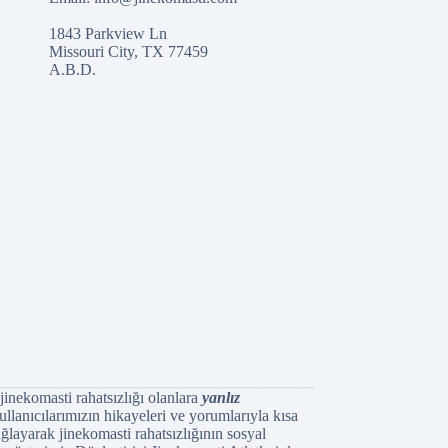
1843 Parkview Ln
Missouri City, TX 77459
A.B.D.
jinekomasti rahatsızlığı olanlara
yanlız
llanıcılarımızın hikayeleri ve yorumlarıyla kısa
layarak jinekomasti rahatsızlığının sosyal