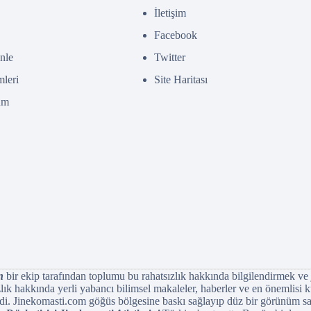
İletişim
Facebook
nle
Twitter
leri
Site Haritası
um
n
bir ekip tarafından toplumu bu rahatsızlık hakkında bilgilendirmek ve 
 hakkında yerli yabancı bilimsel makaleler, haberler ve en önemlisi ku
di. Jinekomasti.com göğüs bölgesine baskı sağlayıp düz bir görünüm sağ