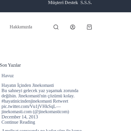
Müşteri Destek
S.S.S.
Hakkımızda
Shopping
cart
Son Yazılar
Havuz
Hayatın İçinden Jinekomasti
Bu sahneyi gelecek yaz yaşamak zorunda
değilsin. Jinekomasti'nin çözümü kolay.
#hayatinicindenjinekomasti Retweet
pic.twitter.com/Vu1jVHkSqL—
jinekomasti.com (@jinekomasticom)
December 14, 2013
Continue Reading
Ameliyat sonrasında ne kadar süre ile korse